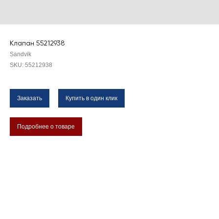
Клапан 55212938
Sandvik
SKU:
55212938
Заказать
Купить в один клик
Подробнее о товаре