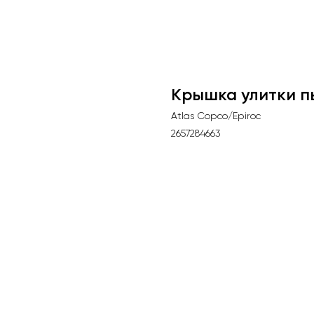
Крышка улитки п
Atlas Copco/Epiroc
2657284663