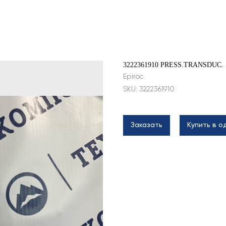
3222361910 PRESS.TRANSDUC.
Epiroc
SKU:
3222361910
Заказать
Купить в о