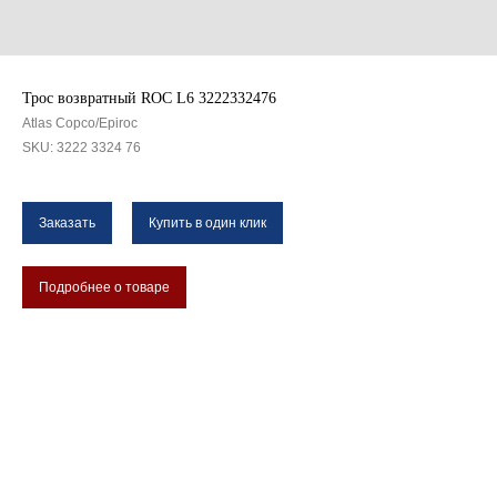
Трос возвратный ROC L6 3222332476
Atlas Copco/Epiroc
SKU:
3222 3324 76
Заказать
Купить в один клик
Подробнее о товаре